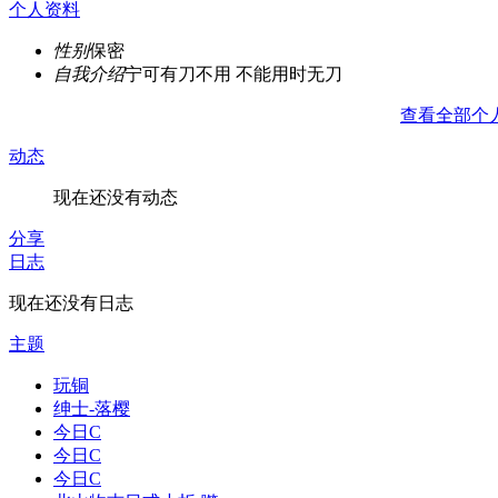
个人资料
性别
保密
自我介绍
宁可有刀不用 不能用时无刀
查看全部个
动态
现在还没有动态
分享
日志
现在还没有日志
主题
玩铜
绅士-落樱
今日C
今日C
今日C