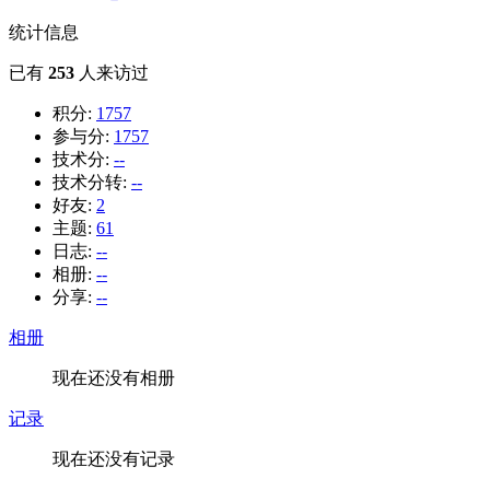
统计信息
已有
253
人来访过
积分:
1757
参与分:
1757
技术分:
--
技术分转:
--
好友:
2
主题:
61
日志:
--
相册:
--
分享:
--
相册
现在还没有相册
记录
现在还没有记录