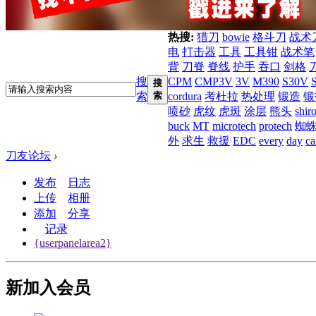
热搜:
猎刀
bowie
格斗刀
战术
电
打击器
工具
工具钳
战术笔
背
刀脊
脊线
护手
吞口
剑格
搜
CPM
CMP3V
3V
M390
S30V
搜
索
索
cordura
考杜拉
热处理
锻造
锻
喷砂
虎纹
虎斑
涂层
熊头
shir
buck
MT
microtech
protech
蜘
外
求生
救援
EDC
every
day
ca
刀友论坛
›
发布
日志
上传
相册
添加
分享
记录
{userpanelarea2}
新加入会员