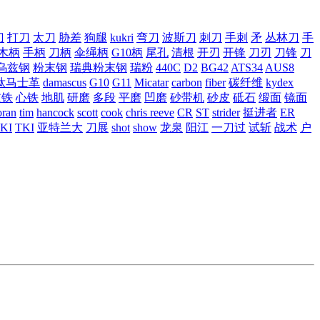
刀
打刀
太刀
胁差
狗腿
kukri
弯刀
波斯刀
刺刀
手刺
矛
丛林刀
手
木柄
手柄
刀柄
伞绳柄
G10柄
尾孔
清根
开刃
开锋
刀刃
刀锋
刀
乌兹钢
粉末钢
瑞典粉末钢
瑞粉
440C
D2
BG42
ATS34
AUS8
钛马士革
damascus
G10
G11
Micatar
carbon
fiber
碳纤维
kydex
皮铁
心铁
地肌
研磨
多段
平磨
凹磨
砂带机
砂皮
砥石
缎面
镜面
ran
tim
hancock
scott
cook
chris reeve
CR
ST
strider
挺进者
ER
KI
TKI
亚特兰大
刀展
shot
show
龙泉
阳江
一刀过
试斩
战术
户