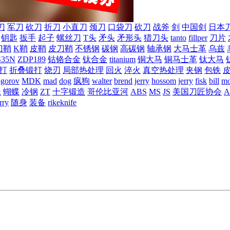
刀
军刀
砍刀
折刀
小直刀
颈刀
口袋刀
砍刀
战斧
剑
中国剑
日本
钥匙
扳手
起子
螺丝刀
T头
矛头
矛形头
猎刀头
tanto
fillper
刀片
刀鞘
K鞘
皮鞘
皮刀鞘
不锈钢
碳钢
高碳钢
轴承钢
大马士革
乌兹
S35N
ZDP189
钴铬合金
钛合金
titanium
铜大马
铜马士革
钛大马
打
折叠锻打
烧刃
局部热处理
回火
淬火
真空热处理
夹钢
包铁
ogorov
MDK
mad
dog
疯狗
walter
brend
jerry
hossom
jerry
fisk
bill
mo
蛛
蝴蝶
冷钢
ZT
十字锻造
哥伦比亚河
ABS
MS
JS
美国刀匠协会
A
rry
随身
装备
rikeknife