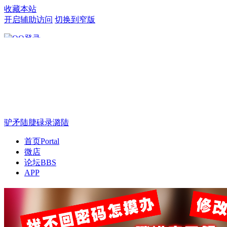
收藏本站
开启辅助访问
切换到窄版
只需一步，快速开始
驴矛陆脻碌录潞陆
首页
Portal
微店
论坛
BBS
APP