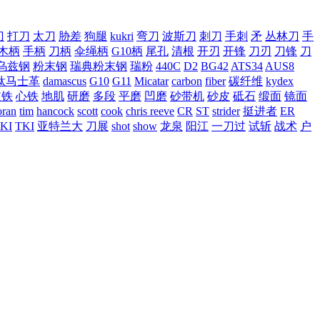
刀
打刀
太刀
胁差
狗腿
kukri
弯刀
波斯刀
刺刀
手刺
矛
丛林刀
手
木柄
手柄
刀柄
伞绳柄
G10柄
尾孔
清根
开刃
开锋
刀刃
刀锋
刀
乌兹钢
粉末钢
瑞典粉末钢
瑞粉
440C
D2
BG42
ATS34
AUS8
钛马士革
damascus
G10
G11
Micatar
carbon
fiber
碳纤维
kydex
皮铁
心铁
地肌
研磨
多段
平磨
凹磨
砂带机
砂皮
砥石
缎面
镜面
ran
tim
hancock
scott
cook
chris reeve
CR
ST
strider
挺进者
ER
KI
TKI
亚特兰大
刀展
shot
show
龙泉
阳江
一刀过
试斩
战术
户