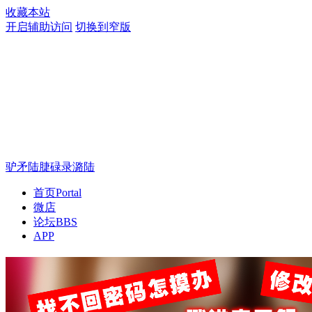
收藏本站
开启辅助访问
切换到窄版
驴矛陆脻碌录潞陆
首页
Portal
微店
论坛
BBS
APP