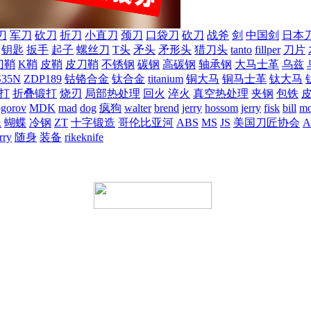
刀
军刀
砍刀
折刀
小直刀
颈刀
口袋刀
砍刀
战斧
剑
中国剑
日本
钥匙
扳手
起子
螺丝刀
T头
矛头
矛形头
猎刀头
tanto
fillper
刀片
刀鞘
K鞘
皮鞘
皮刀鞘
不锈钢
碳钢
高碳钢
轴承钢
大马士革
乌兹
S35N
ZDP189
钴铬合金
钛合金
titanium
铜大马
铜马士革
钛大马
打
折叠锻打
烧刃
局部热处理
回火
淬火
真空热处理
夹钢
包铁
ogorov
MDK
mad
dog
疯狗
walter
brend
jerry
hossom
jerry
fisk
bill
mo
蛛
蝴蝶
冷钢
ZT
十字锻造
哥伦比亚河
ABS
MS
JS
美国刀匠协会
A
rry
随身
装备
rikeknife