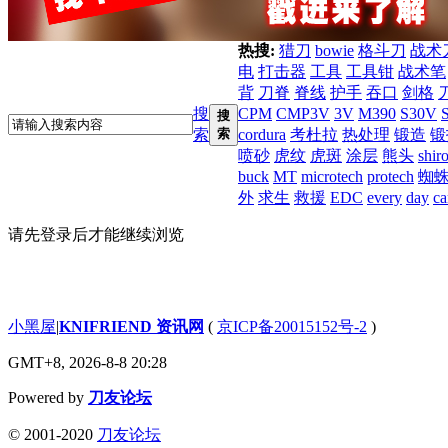
热搜:
猎刀
bowie
格斗刀
战术
电
打击器
工具
工具钳
战术笔
背
刀脊
脊线
护手
吞口
剑格
搜
CPM
CMP3V
3V
M390
S30V
搜
索
索
cordura
考杜拉
热处理
锻造
锻
喷砂
虎纹
虎斑
涂层
熊头
shir
buck
MT
microtech
protech
蜘
外
求生
救援
EDC
every
day
ca
请先登录后才能继续浏览
小黑屋
|
KNIFRIEND 资讯网
(
京ICP备20015152号-2
)
GMT+8, 2026-8-8 20:28
Powered by
刀友论坛
© 2001-2020
刀友论坛