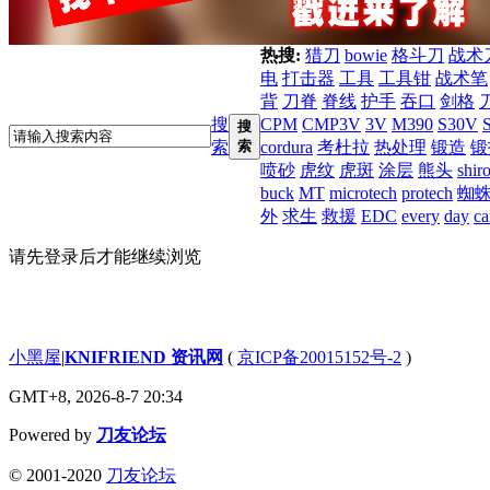
热搜:
猎刀
bowie
格斗刀
战术
电
打击器
工具
工具钳
战术笔
背
刀脊
脊线
护手
吞口
剑格
搜
CPM
CMP3V
3V
M390
S30V
搜
索
索
cordura
考杜拉
热处理
锻造
锻
喷砂
虎纹
虎斑
涂层
熊头
shir
buck
MT
microtech
protech
蜘
外
求生
救援
EDC
every
day
ca
请先登录后才能继续浏览
小黑屋
|
KNIFRIEND 资讯网
(
京ICP备20015152号-2
)
GMT+8, 2026-8-7 20:34
Powered by
刀友论坛
© 2001-2020
刀友论坛