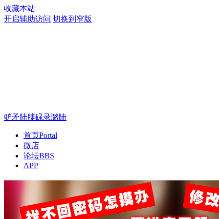
收藏本站
开启辅助访问
切换到窄版
驴矛陆脻碌录潞陆
首页
Portal
微店
论坛
BBS
APP