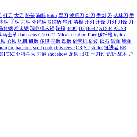
刀
打刀
太刀
胁差
狗腿
kukri
弯刀
波斯刀
刺刀
手刺
矛
丛林刀
手
木柄
手柄
刀柄
伞绳柄
G10柄
尾孔
清根
开刃
开锋
刀刃
刀锋
刀
乌兹钢
粉末钢
瑞典粉末钢
瑞粉
440C
D2
BG42
ATS34
AUS8
钛马士革
damascus
G10
G11
Micatar
carbon
fiber
碳纤维
kydex
皮铁
心铁
地肌
研磨
多段
平磨
凹磨
砂带机
砂皮
砥石
缎面
镜面
ran
tim
hancock
scott
cook
chris reeve
CR
ST
strider
挺进者
ER
KI
TKI
亚特兰大
刀展
shot
show
龙泉
阳江
一刀过
试斩
战术
户