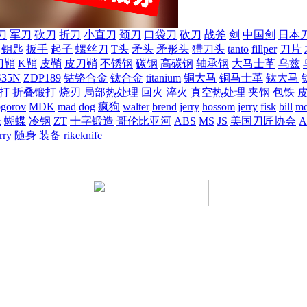
刀
军刀
砍刀
折刀
小直刀
颈刀
口袋刀
砍刀
战斧
剑
中国剑
日本
钥匙
扳手
起子
螺丝刀
T头
矛头
矛形头
猎刀头
tanto
fillper
刀片
刀鞘
K鞘
皮鞘
皮刀鞘
不锈钢
碳钢
高碳钢
轴承钢
大马士革
乌兹
S35N
ZDP189
钴铬合金
钛合金
titanium
铜大马
铜马士革
钛大马
打
折叠锻打
烧刃
局部热处理
回火
淬火
真空热处理
夹钢
包铁
ogorov
MDK
mad
dog
疯狗
walter
brend
jerry
hossom
jerry
fisk
bill
mo
蛛
蝴蝶
冷钢
ZT
十字锻造
哥伦比亚河
ABS
MS
JS
美国刀匠协会
A
rry
随身
装备
rikeknife