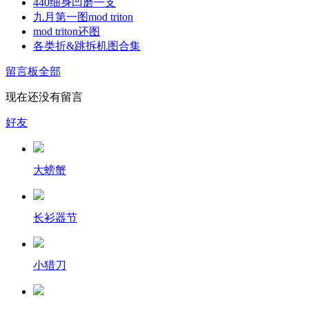
440细身凹磨一支
九月第一图mod triton
mod triton还图
各类折&跳拆机图合集
留言板
全部
现在还没有留言
好友
大螃蟹
长衫器节
小猎刀