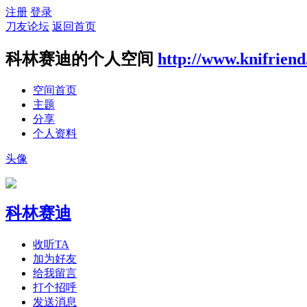
注册
登录
刀友论坛
返回首页
科林赛迪的个人空间
http://www.knifrien
空间首页
主题
分享
个人资料
头像
科林赛迪
收听TA
加为好友
给我留言
打个招呼
发送消息