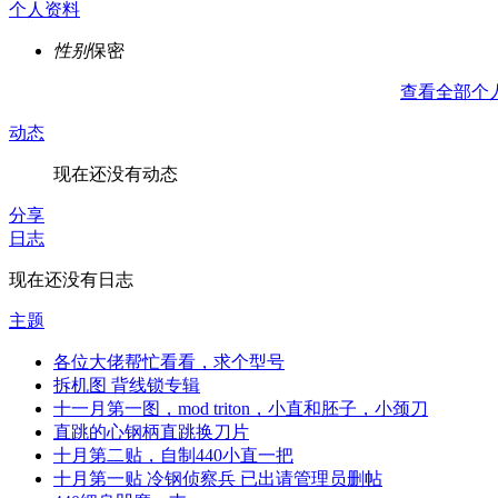
个人资料
性别
保密
查看全部个
动态
现在还没有动态
分享
日志
现在还没有日志
主题
各位大佬帮忙看看，求个型号
拆机图 背线锁专辑
十一月第一图，mod triton，小直和胚子，小颈刀
直跳的心钢柄直跳换刀片
十月第二贴，自制440小直一把
十月第一贴 冷钢侦察兵 已出请管理员删帖