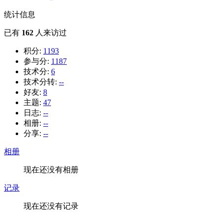
统计信息
已有
162
人来访过
积分:
1193
参与分:
1187
技术分:
6
技术分转:
--
好友:
8
主题:
47
日志:
--
相册:
--
分享:
--
相册
现在还没有相册
记录
现在还没有记录