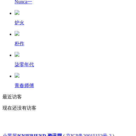
Nunca一
炉火
朴作
柒零年代
青春师傅
最近访客
现在还没有访客
小黑屋
|
KNIFRIEND 资讯网
(
京ICP备20015152号-2
)