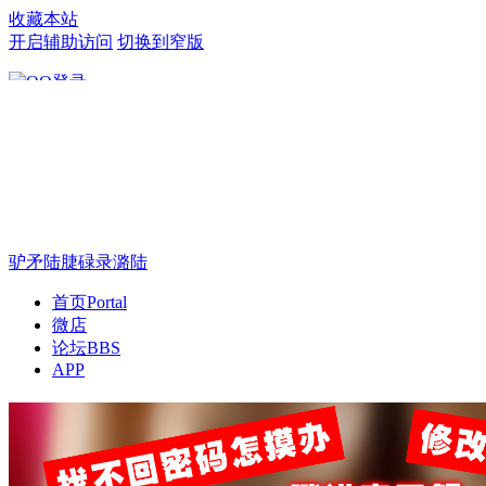
收藏本站
开启辅助访问
切换到窄版
只需一步，快速开始
驴矛陆脻碌录潞陆
首页
Portal
微店
论坛
BBS
APP