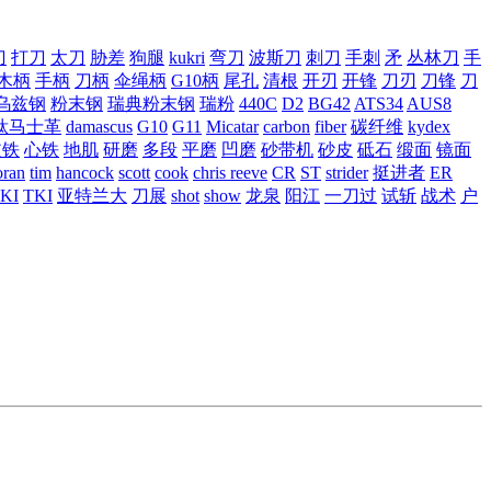
刀
打刀
太刀
胁差
狗腿
kukri
弯刀
波斯刀
刺刀
手刺
矛
丛林刀
手
木柄
手柄
刀柄
伞绳柄
G10柄
尾孔
清根
开刃
开锋
刀刃
刀锋
刀
乌兹钢
粉末钢
瑞典粉末钢
瑞粉
440C
D2
BG42
ATS34
AUS8
钛马士革
damascus
G10
G11
Micatar
carbon
fiber
碳纤维
kydex
皮铁
心铁
地肌
研磨
多段
平磨
凹磨
砂带机
砂皮
砥石
缎面
镜面
ran
tim
hancock
scott
cook
chris reeve
CR
ST
strider
挺进者
ER
KI
TKI
亚特兰大
刀展
shot
show
龙泉
阳江
一刀过
试斩
战术
户