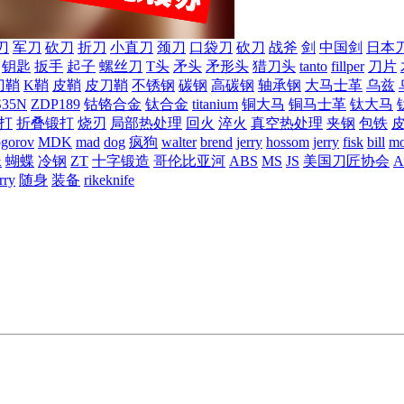
刀
军刀
砍刀
折刀
小直刀
颈刀
口袋刀
砍刀
战斧
剑
中国剑
日本
钥匙
扳手
起子
螺丝刀
T头
矛头
矛形头
猎刀头
tanto
fillper
刀片
刀鞘
K鞘
皮鞘
皮刀鞘
不锈钢
碳钢
高碳钢
轴承钢
大马士革
乌兹
S35N
ZDP189
钴铬合金
钛合金
titanium
铜大马
铜马士革
钛大马
打
折叠锻打
烧刃
局部热处理
回火
淬火
真空热处理
夹钢
包铁
ogorov
MDK
mad
dog
疯狗
walter
brend
jerry
hossom
jerry
fisk
bill
mo
蛛
蝴蝶
冷钢
ZT
十字锻造
哥伦比亚河
ABS
MS
JS
美国刀匠协会
A
rry
随身
装备
rikeknife