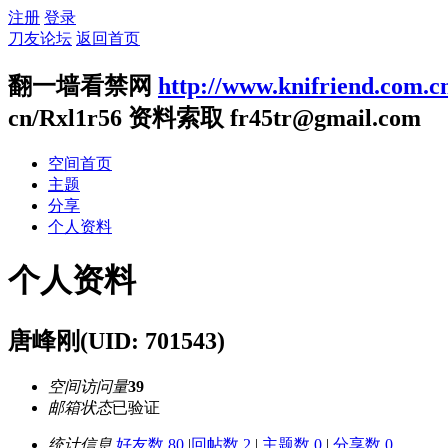
注册
登录
刀友论坛
返回首页
翻一墙看禁网
http://www.knifriend.com.c
cn/Rxl1r56 资料索取 fr45tr@gmail.com
空间首页
主题
分享
个人资料
个人资料
唐峰刚
(UID: 701543)
空间访问量
39
邮箱状态
已验证
统计信息
好友数 80
|
回帖数 2
|
主题数 0
|
分享数 0