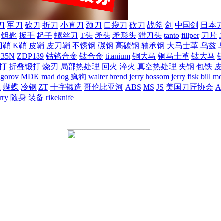
刀
军刀
砍刀
折刀
小直刀
颈刀
口袋刀
砍刀
战斧
剑
中国剑
日本
钥匙
扳手
起子
螺丝刀
T头
矛头
矛形头
猎刀头
tanto
fillper
刀片
刀鞘
K鞘
皮鞘
皮刀鞘
不锈钢
碳钢
高碳钢
轴承钢
大马士革
乌兹
S35N
ZDP189
钴铬合金
钛合金
titanium
铜大马
铜马士革
钛大马
打
折叠锻打
烧刃
局部热处理
回火
淬火
真空热处理
夹钢
包铁
ogorov
MDK
mad
dog
疯狗
walter
brend
jerry
hossom
jerry
fisk
bill
mo
蛛
蝴蝶
冷钢
ZT
十字锻造
哥伦比亚河
ABS
MS
JS
美国刀匠协会
A
rry
随身
装备
rikeknife