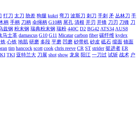
刀
打刀
太刀
胁差
狗腿
kukri
弯刀
波斯刀
刺刀
手刺
矛
丛林刀
手
木柄
手柄
刀柄
伞绳柄
G10柄
尾孔
清根
开刃
开锋
刀刃
刀锋
刀
乌兹钢
粉末钢
瑞典粉末钢
瑞粉
440C
D2
BG42
ATS34
AUS8
钛马士革
damascus
G10
G11
Micatar
carbon
fiber
碳纤维
kydex
皮铁
心铁
地肌
研磨
多段
平磨
凹磨
砂带机
砂皮
砥石
缎面
镜面
ran
tim
hancock
scott
cook
chris reeve
CR
ST
strider
挺进者
ER
KI
TKI
亚特兰大
刀展
shot
show
龙泉
阳江
一刀过
试斩
战术
户