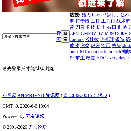
热搜:
猎刀
bowie
格斗刀
战术
电
打击器
工具
工具钳
战术笔
背
刀脊
脊线
护手
吞口
剑格
搜
CPM
CMP3V
3V
M390
S30V
搜
索
索
cordura
考杜拉
热处理
锻造
锻
喷砂
虎纹
虎斑
涂层
熊头
shir
buck
MT
microtech
protech
蜘
外
求生
救援
EDC
every
day
ca
请先登录后才能继续浏览
小黑屋
|
KNIFRIEND 资讯网
(
京ICP备20015152号-2
)
GMT+8, 2026-8-8 13:04
Powered by
刀友论坛
© 2001-2020
刀友论坛