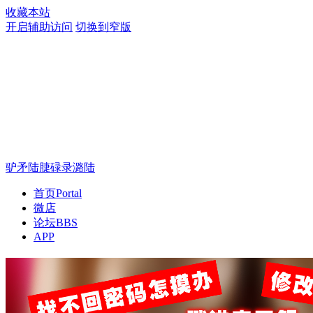
收藏本站
开启辅助访问
切换到窄版
驴矛陆脻碌录潞陆
首页
Portal
微店
论坛
BBS
APP