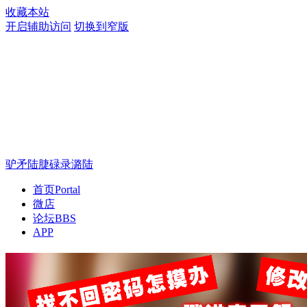
收藏本站
开启辅助访问
切换到窄版
驴矛陆脻碌录潞陆
首页
Portal
微店
论坛
BBS
APP