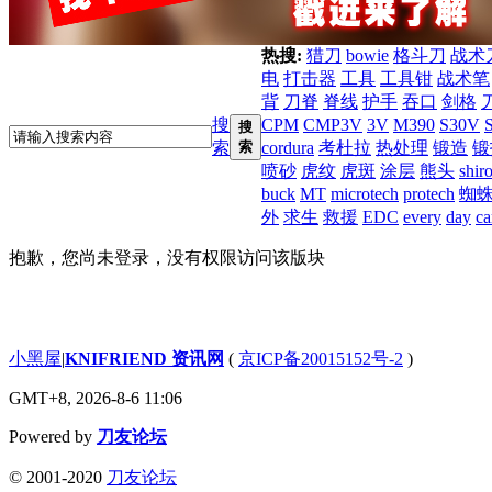
热搜:
猎刀
bowie
格斗刀
战术
电
打击器
工具
工具钳
战术笔
背
刀脊
脊线
护手
吞口
剑格
搜
CPM
CMP3V
3V
M390
S30V
搜
索
索
cordura
考杜拉
热处理
锻造
锻
喷砂
虎纹
虎斑
涂层
熊头
shir
buck
MT
microtech
protech
蜘
外
求生
救援
EDC
every
day
ca
抱歉，您尚未登录，没有权限访问该版块
小黑屋
|
KNIFRIEND 资讯网
(
京ICP备20015152号-2
)
GMT+8, 2026-8-6 11:06
Powered by
刀友论坛
© 2001-2020
刀友论坛