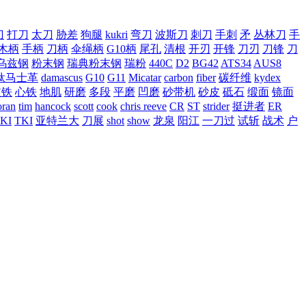
刀
打刀
太刀
胁差
狗腿
kukri
弯刀
波斯刀
刺刀
手刺
矛
丛林刀
手
木柄
手柄
刀柄
伞绳柄
G10柄
尾孔
清根
开刃
开锋
刀刃
刀锋
刀
乌兹钢
粉末钢
瑞典粉末钢
瑞粉
440C
D2
BG42
ATS34
AUS8
钛马士革
damascus
G10
G11
Micatar
carbon
fiber
碳纤维
kydex
皮铁
心铁
地肌
研磨
多段
平磨
凹磨
砂带机
砂皮
砥石
缎面
镜面
ran
tim
hancock
scott
cook
chris reeve
CR
ST
strider
挺进者
ER
KI
TKI
亚特兰大
刀展
shot
show
龙泉
阳江
一刀过
试斩
战术
户