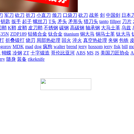
刀
军刀
砍刀
折刀
小直刀
颈刀
口袋刀
砍刀
战斧
剑
中国剑
日本
钥匙
扳手
起子
螺丝刀
T头
矛头
矛形头
猎刀头
tanto
fillper
刀片
刀鞘
K鞘
皮鞘
皮刀鞘
不锈钢
碳钢
高碳钢
轴承钢
大马士革
乌兹
S35N
ZDP189
钴铬合金
钛合金
titanium
铜大马
铜马士革
钛大马
打
折叠锻打
烧刃
局部热处理
回火
淬火
真空热处理
夹钢
包铁
ogorov
MDK
mad
dog
疯狗
walter
brend
jerry
hossom
jerry
fisk
bill
mo
蛛
蝴蝶
冷钢
ZT
十字锻造
哥伦比亚河
ABS
MS
JS
美国刀匠协会
A
rry
随身
装备
rikeknife