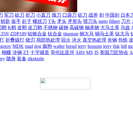
刀
军刀
砍刀
折刀
小直刀
颈刀
口袋刀
砍刀
战斧
剑
中国剑
日本
钥匙
扳手
起子
螺丝刀
T头
矛头
矛形头
猎刀头
tanto
fillper
刀片
刀鞘
K鞘
皮鞘
皮刀鞘
不锈钢
碳钢
高碳钢
轴承钢
大马士革
乌兹
S35N
ZDP189
钴铬合金
钛合金
titanium
铜大马
铜马士革
钛大马
打
折叠锻打
烧刃
局部热处理
回火
淬火
真空热处理
夹钢
包铁
ogorov
MDK
mad
dog
疯狗
walter
brend
jerry
hossom
jerry
fisk
bill
mo
蛛
蝴蝶
冷钢
ZT
十字锻造
哥伦比亚河
ABS
MS
JS
美国刀匠协会
A
rry
随身
装备
rikeknife