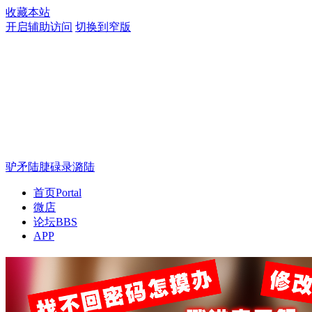
收藏本站
开启辅助访问
切换到窄版
驴矛陆脻碌录潞陆
首页
Portal
微店
论坛
BBS
APP