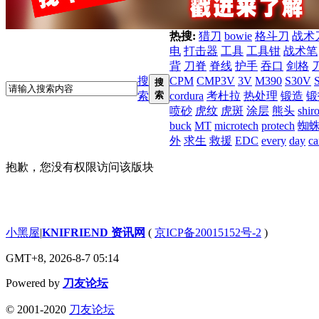
热搜:
猎刀
bowie
格斗刀
战术
电
打击器
工具
工具钳
战术笔
背
刀脊
脊线
护手
吞口
剑格
搜
CPM
CMP3V
3V
M390
S30V
搜
索
索
cordura
考杜拉
热处理
锻造
锻
喷砂
虎纹
虎斑
涂层
熊头
shir
buck
MT
microtech
protech
蜘
外
求生
救援
EDC
every
day
ca
抱歉，您没有权限访问该版块
小黑屋
|
KNIFRIEND 资讯网
(
京ICP备20015152号-2
)
GMT+8, 2026-8-7 05:14
Powered by
刀友论坛
© 2001-2020
刀友论坛