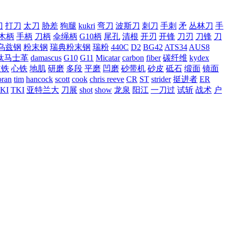
刀
打刀
太刀
胁差
狗腿
kukri
弯刀
波斯刀
刺刀
手刺
矛
丛林刀
手
木柄
手柄
刀柄
伞绳柄
G10柄
尾孔
清根
开刃
开锋
刀刃
刀锋
刀
乌兹钢
粉末钢
瑞典粉末钢
瑞粉
440C
D2
BG42
ATS34
AUS8
钛马士革
damascus
G10
G11
Micatar
carbon
fiber
碳纤维
kydex
皮铁
心铁
地肌
研磨
多段
平磨
凹磨
砂带机
砂皮
砥石
缎面
镜面
ran
tim
hancock
scott
cook
chris reeve
CR
ST
strider
挺进者
ER
KI
TKI
亚特兰大
刀展
shot
show
龙泉
阳江
一刀过
试斩
战术
户