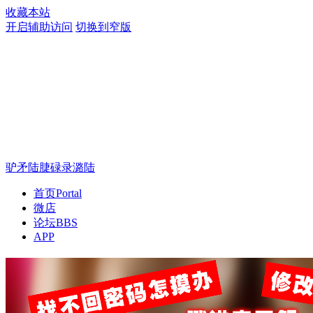
收藏本站
开启辅助访问
切换到窄版
驴矛陆脻碌录潞陆
首页
Portal
微店
论坛
BBS
APP