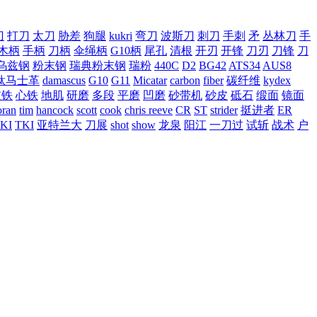
刀
打刀
太刀
胁差
狗腿
kukri
弯刀
波斯刀
刺刀
手刺
矛
丛林刀
手
木柄
手柄
刀柄
伞绳柄
G10柄
尾孔
清根
开刃
开锋
刀刃
刀锋
刀
乌兹钢
粉末钢
瑞典粉末钢
瑞粉
440C
D2
BG42
ATS34
AUS8
钛马士革
damascus
G10
G11
Micatar
carbon
fiber
碳纤维
kydex
皮铁
心铁
地肌
研磨
多段
平磨
凹磨
砂带机
砂皮
砥石
缎面
镜面
ran
tim
hancock
scott
cook
chris reeve
CR
ST
strider
挺进者
ER
KI
TKI
亚特兰大
刀展
shot
show
龙泉
阳江
一刀过
试斩
战术
户