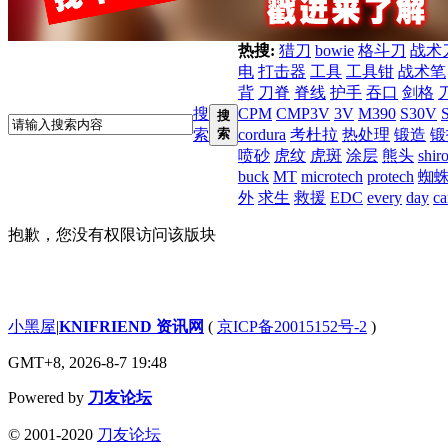
热搜:
猎刀
bowie
格斗刀
战术
电
打击器
工具
工具钳
战术笔
背
刀脊
脊线
护手
吞口
剑格
搜
CPM
CMP3V
3V
M390
S30V
搜
索
索
cordura
考杜拉
热处理
锻造
锻
喷砂
虎纹
虎斑
涂层
熊头
shir
buck
MT
microtech
protech
蜘
外
求生
救援
EDC
every
day
ca
抱歉，您没有权限访问该版块
小黑屋
|
KNIFRIEND 资讯网
(
京ICP备20015152号-2
)
GMT+8, 2026-8-7 19:48
Powered by
刀友论坛
© 2001-2020
刀友论坛