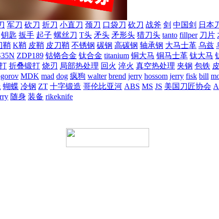
刀
军刀
砍刀
折刀
小直刀
颈刀
口袋刀
砍刀
战斧
剑
中国剑
日本
钥匙
扳手
起子
螺丝刀
T头
矛头
矛形头
猎刀头
tanto
fillper
刀片
刀鞘
K鞘
皮鞘
皮刀鞘
不锈钢
碳钢
高碳钢
轴承钢
大马士革
乌兹
S35N
ZDP189
钴铬合金
钛合金
titanium
铜大马
铜马士革
钛大马
打
折叠锻打
烧刃
局部热处理
回火
淬火
真空热处理
夹钢
包铁
ogorov
MDK
mad
dog
疯狗
walter
brend
jerry
hossom
jerry
fisk
bill
mo
蛛
蝴蝶
冷钢
ZT
十字锻造
哥伦比亚河
ABS
MS
JS
美国刀匠协会
A
rry
随身
装备
rikeknife