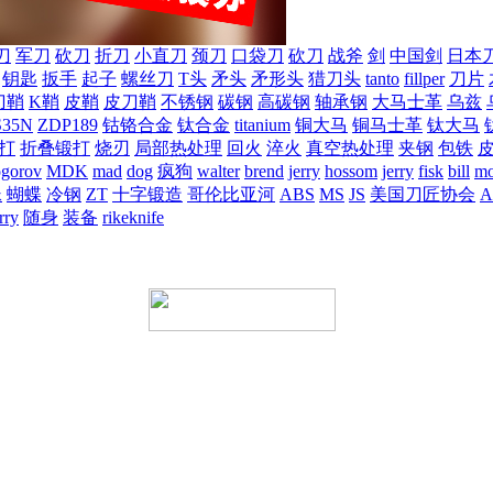
刀
军刀
砍刀
折刀
小直刀
颈刀
口袋刀
砍刀
战斧
剑
中国剑
日本
钥匙
扳手
起子
螺丝刀
T头
矛头
矛形头
猎刀头
tanto
fillper
刀片
刀鞘
K鞘
皮鞘
皮刀鞘
不锈钢
碳钢
高碳钢
轴承钢
大马士革
乌兹
S35N
ZDP189
钴铬合金
钛合金
titanium
铜大马
铜马士革
钛大马
打
折叠锻打
烧刃
局部热处理
回火
淬火
真空热处理
夹钢
包铁
ogorov
MDK
mad
dog
疯狗
walter
brend
jerry
hossom
jerry
fisk
bill
mo
蛛
蝴蝶
冷钢
ZT
十字锻造
哥伦比亚河
ABS
MS
JS
美国刀匠协会
A
rry
随身
装备
rikeknife