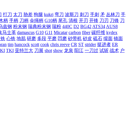
刀
打刀
太刀
胁差
狗腿
kukri
弯刀
波斯刀
刺刀
手刺
矛
丛林刀
手
木柄
手柄
刀柄
伞绳柄
G10柄
尾孔
清根
开刃
开锋
刀刃
刀锋
刀
乌兹钢
粉末钢
瑞典粉末钢
瑞粉
440C
D2
BG42
ATS34
AUS8
钛马士革
damascus
G10
G11
Micatar
carbon
fiber
碳纤维
kydex
皮铁
心铁
地肌
研磨
多段
平磨
凹磨
砂带机
砂皮
砥石
缎面
镜面
ran
tim
hancock
scott
cook
chris reeve
CR
ST
strider
挺进者
ER
KI
TKI
亚特兰大
刀展
shot
show
龙泉
阳江
一刀过
试斩
战术
户