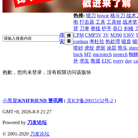
热搜:
猎刀
bowie
格斗刀
战术
电
打击器
工具
工具钳
战术笔
背
刀脊
脊线
护手
吞口
剑格
搜
CPM
CMP3V
3V
M390
S30V
搜
索
索
cordura
考杜拉
热处理
锻造
锻
喷砂
虎纹
虎斑
涂层
熊头
shir
buck
MT
microtech
protech
蜘
外
求生
救援
EDC
every
day
ca
抱歉，您尚未登录，没有权限访问该版块
小黑屋
|
KNIFRIEND 资讯网
(
京ICP备20015152号-2
)
GMT+8, 2026-8-9 21:27
Powered by
刀友论坛
© 2001-2020
刀友论坛