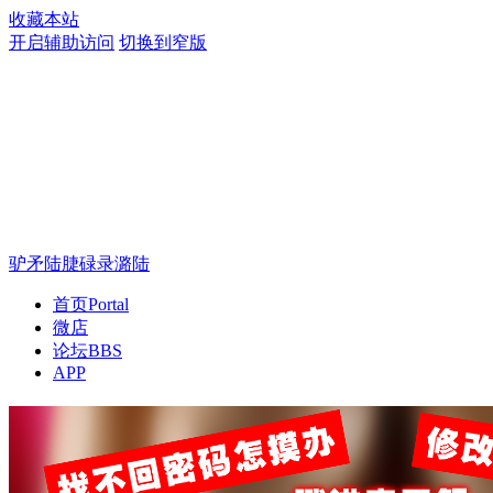
收藏本站
开启辅助访问
切换到窄版
驴矛陆脻碌录潞陆
首页
Portal
微店
论坛
BBS
APP