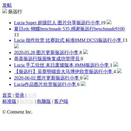
发帖
振远行
Lucia Super 超级巨人 图片分享
振远行小李
19
夏日edc 蝴蝶benchmade 535 感谢振远行
benchmade9100
13
Lucia 拙作欣赏 比赛款式 标准8MM DC53
振远行小李
13
2020.05.28 图片更新
振远行小李
8
恭喜振远行版面恢复成功
管理员
0
Lucia 手工拉丝 末日废墟版本 8MM
振远行小李
1
【振远行】吴章明锻造大马博伊欣赏
振远行小李
4
2020-06-02 图片更新
振远行小李
0
Lucia作品图片欣赏
振远行小李
6
首页
|
登录
|
注册
标准版
|
触屏版
|
电脑版
|
客户端
© Comsenz Inc.