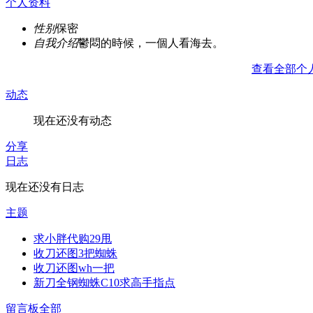
个人资料
性别
保密
自我介绍
鬱悶的時候，一個人看海去。
查看全部个
动态
现在还没有动态
分享
日志
现在还没有日志
主题
求小胖代购29甩
收刀还图3把蜘蛛
收刀还图wh一把
新刀全钢蜘蛛C10求高手指点
留言板
全部