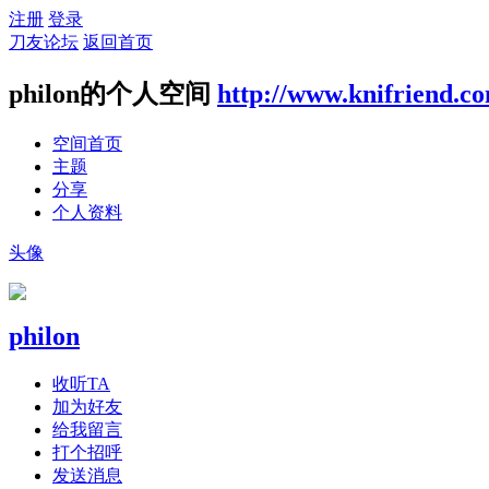
注册
登录
刀友论坛
返回首页
philon的个人空间
http://www.knifriend.c
空间首页
主题
分享
个人资料
头像
philon
收听TA
加为好友
给我留言
打个招呼
发送消息