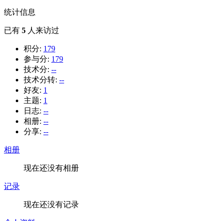
统计信息
已有
5
人来访过
积分:
179
参与分:
179
技术分:
--
技术分转:
--
好友:
1
主题:
1
日志:
--
相册:
--
分享:
--
相册
现在还没有相册
记录
现在还没有记录