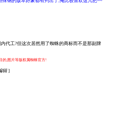
特殊钢的版本好象都有列出了,俺比较喜欢这几把~~
又是国内代工?但这次居然用了蜘蛛的商标而不是那副牌
目的,图片等版权属蜘蛛官方!
 编辑
]