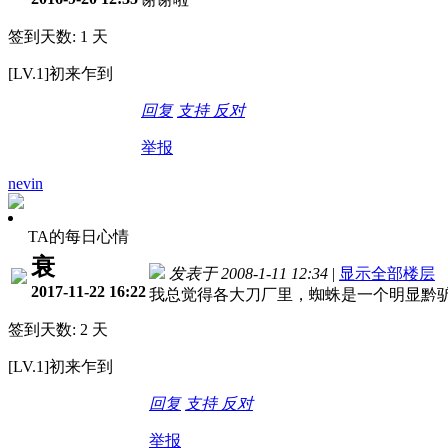
签到天数: 1 天
[LV.1]初来乍到
回复
支持
反对
举报
nevin
TA的每日心情
衰
发表于 2008-1-11 12:34
|
显示全部楼层
2017-11-22 16:22
我总觉得各大刀厂里，蜘蛛是一个明显黔驴
签到天数: 2 天
[LV.1]初来乍到
回复
支持
反对
举报