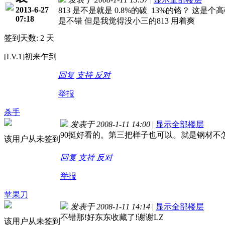
2013-6-27
813 是不是就是 0.8%的碳 13%的铬？ 这是
07:18
是不错 但是我觉得没小三的813 用着爽
签到天数: 2 天
[LV.1]初来乍到
回复
支持
反对
举报
杀手
发表于 2008-1-11 14:00
|
显示全部楼层
90挺好看的。第三把样子也可以。就是钢材不
该用户从未签到
回复
支持
反对
举报
苹果刀
发表于 2008-1-11 14:14
|
显示全部楼层
不错那!好东东收藏了!谢谢LZ
该用户从未签到