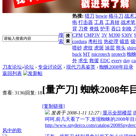
热搜:
猎刀
bowie
格斗刀
战术
电
打击器
工具
工具钳
战术笔
背
刀脊
脊线
护手
吞口
剑格
搜
CPM
CMP3V
3V
M390
S30V
搜
索
索
cordura
考杜拉
热处理
锻造
锻
喷砂
虎纹
虎斑
涂层
熊头
shir
buck
MT
microtech
protech
蜘
外
求生
救援
EDC
every
day
ca
刀友论坛
»
论坛
›
专业讨论区
›
现代刀具鉴赏
›
蜘蛛2008年目录
返回列表
[量产刀]
蜘蛛2008年
查看:
3136
|
回复:
18
[复制链接]
发表于 2008-1-11 12:27
|
显示全部楼层
|
呵呵,前几天看了一下,发现蜘蛛的2008年
http://www.spyderco.com/catalog/2008Spyderc
风中的歌