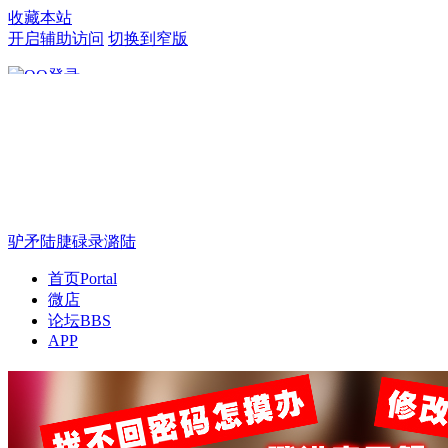
收藏本站
开启辅助访问
切换到窄版
只需一步，快速开始
驴矛陆脻碌录潞陆
首页
Portal
微店
论坛
BBS
APP