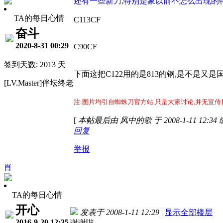
还有一些新刀,特别是象以前不怎么出现的
TA的每日心情
C113CF
奋斗
2020-8-31 00:29
C90CF
签到天数: 2013 天
下面这把C122用的是813的钢,是不是
[LV.Master]伴坛终老
注:图片均引自蜘蛛刀官方站,只是大家讨论,并无宣传
[
本帖最后由 风中的歌 于 2008-1-11 12:34
回复
举报
肖
TA的每日心情
开心
发表于 2008-1-11 12:29
|
显示全部楼层
2016-9-20 12:35
谢谢啦