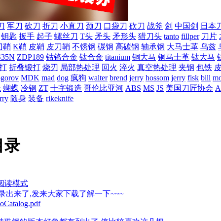
刀
军刀
砍刀
折刀
小直刀
颈刀
口袋刀
砍刀
战斧
剑
中国剑
日本
钥匙
扳手
起子
螺丝刀
T头
矛头
矛形头
猎刀头
tanto
fillper
刀片
刀鞘
K鞘
皮鞘
皮刀鞘
不锈钢
碳钢
高碳钢
轴承钢
大马士革
乌兹
S35N
ZDP189
钴铬合金
钛合金
titanium
铜大马
铜马士革
钛大马
打
折叠锻打
烧刃
局部热处理
回火
淬火
真空热处理
夹钢
包铁
ogorov
MDK
mad
dog
疯狗
walter
brend
jerry
hossom
jerry
fisk
bill
mo
蛛
蝴蝶
冷钢
ZT
十字锻造
哥伦比亚河
ABS
MS
JS
美国刀匠协会
A
rry
随身
装备
rikeknife
目录
阅读模式
目录出来了,发来大家下载了解一下~~~
oCatalog.pdf