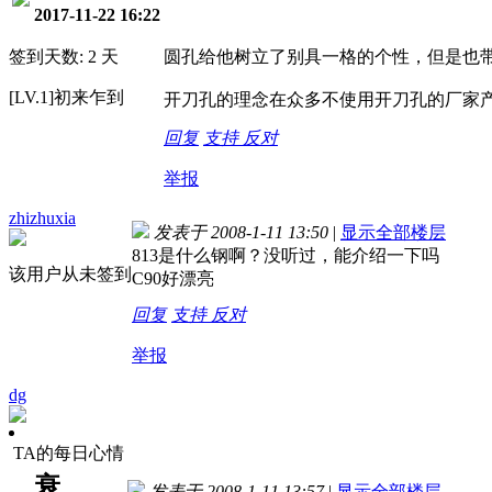
2017-11-22 16:22
签到天数: 2 天
圆孔给他树立了别具一格的个性，但是也带
[LV.1]初来乍到
开刀孔的理念在众多不使用开刀孔的厂家产品
回复
支持
反对
举报
zhizhuxia
发表于 2008-1-11 13:50
|
显示全部楼层
813是什么钢啊？没听过，能介绍一下吗
该用户从未签到
C90好漂亮
回复
支持
反对
举报
dg
TA的每日心情
衰
发表于 2008-1-11 13:57
|
显示全部楼层