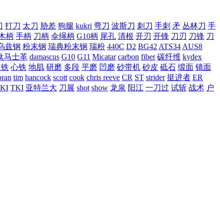
刀
打刀
太刀
胁差
狗腿
kukri
弯刀
波斯刀
刺刀
手刺
矛
丛林刀
手
木柄
手柄
刀柄
伞绳柄
G10柄
尾孔
清根
开刃
开锋
刀刃
刀锋
刀
乌兹钢
粉末钢
瑞典粉末钢
瑞粉
440C
D2
BG42
ATS34
AUS8
钛马士革
damascus
G10
G11
Micatar
carbon
fiber
碳纤维
kydex
皮铁
心铁
地肌
研磨
多段
平磨
凹磨
砂带机
砂皮
砥石
缎面
镜面
ran
tim
hancock
scott
cook
chris reeve
CR
ST
strider
挺进者
ER
KI
TKI
亚特兰大
刀展
shot
show
龙泉
阳江
一刀过
试斩
战术
户