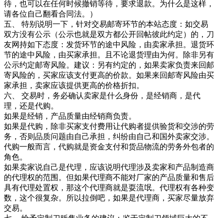
待，也可以在任何时候撤销等待，要求退款。为什么是这样，
请各位自己翻看合同法。）
五、 特别说明一下，针对交易邮寄环节的本站态度：如交易
双方没有公示（公示也就是双方都公开回帖彼此约定）的，刀
友网持如下态度：发货环节的途中风险，由卖家承担。退货环
节的途中风险，由买家承担。且不论退货理由为何。除非另有
公示约定邮寄风险。建议：另有约定的，如果卖家负责来回邮
寄风险的，买家应该支付更高的价款。如果来回邮寄风险由买
家承担，卖家应该提供更高的价格折扣。
六、
交易时，务必确认卖家是什么身份，是经销商，是代
理，还是代购。
如果是经销，产品质量由经销商负责。
如果是代购，除非买家支付费用让代购者提供验货和交涉的劳
务，否则品质问题由自己承担，纠纷由自己和国外卖家交涉。
代购一般而言，代购就是资金支付和货品物流的劳务外包者的
角色。
如果卖家说自己是代理，应该说明代理涉及卖家和产品制造商
的代理权的范围。但如果代理商不能对厂家的产品质量和售后
具有代理处置权，那这个代理商就是耍流氓。代理权有各种变
数，这个很复杂。所以拉倒吧，如果是代理商，买家尽量放弃
交易。