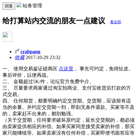
站务管理
回复
给打算站内交流的朋友一点建议
看全部
#
1
crabpang
收藏
2017-10-29 23:32
一、
使用交易鉴证磋商区
点这里
。事先可约定，免得扯皮。
事后评价，以便再战。
二、
金额超过5K/件，论坛官方免费中介。
三、
尽量要求商家通过淘宝拍商业、支付宝收货后打款的方
式交易。
四、
任何期货，都要明确约定交货期。交货期，应该留有适
当的余量。并约定交货期一到，即刻无条件退款。买家等不及
的，卖家赶不出来的，都别勉强。
（关于交货期，任何要求破坏原约定，延长交货期的，都必须
由卖家提供相应的补偿。如果买家同意接受卖家的补偿，那买
家只能继续等。如果卖家没有任何补偿，买家即便书面答应等