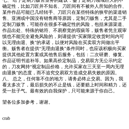
七、 给予定制刀贩售业务的建议：鉴于定制刀领域巨大的不
确定性，比如刀匠并不知名、刀匠间有不被外人所知的合作、
某件作品可能已几经转手、刀匠只在某些特殊的狭窄的渠道销
售、亚洲或中国没有销售商等原因，定制刀贩售，尤其是二手
定制刀贩售，可能存在很多不确定性的风险，包括来源渠道、
作品出处、特殊的铭符、不易察觉的瑕疵等，贩售者凭主观审
慎也不能完全避免风险的，则请提供“买家限定收货时间内可
以无理由退、换”的承诺，以便对风险在买卖双方间做出平
衡。贩售者在提供“无理由退换”条件同时，也应该积极向买家
提供其他处置方案或其他售后服务，包括：二次研磨、修复、
作品证明书追补等。如果高价定制品，交易双方无公示约定
的，刀友网持“视定制品价格，允许买家在三天至一周内无理
由退换”的态度，而不追究交易双方造成交易失败的原因。
八、 总之，任何靠不住的地方，请务必终止交易。因为，我
看太多次了，最后损失的不止是钱，还要赔上时间和精力，还
受一肚子气。最有效的自我保护，只可能来源于你自己。
望各位多加参考，谢谢。
crab