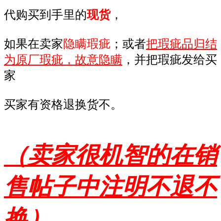
代购买到手里的
现货
，
如果在卖家
隐瞒瑕疵
；或者
把瑕疵品归结
为原厂瑕疵
，故意隐瞒
，并把瑕疵发给买
家
买家有资格退换货不。
（卖家很机智的在销
售帖子中注明不退不
换）