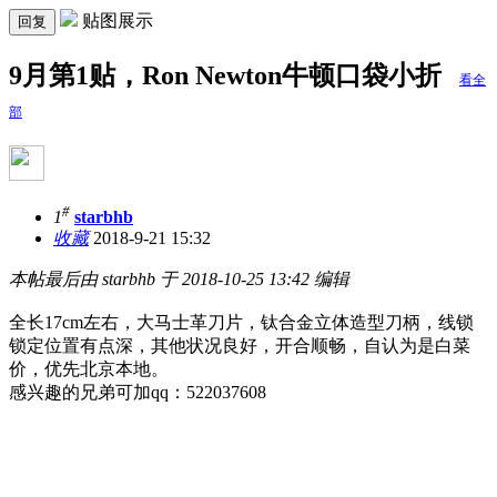
贴图展示
回复
9月第1贴，Ron Newton牛顿口袋小折
看全
部
#
1
starbhb
收藏
2018-9-21 15:32
本帖最后由 starbhb 于 2018-10-25 13:42 编辑
全长17cm左右，大马士革刀片，钛合金立体造型刀柄，线锁
锁定位置有点深，其他状况良好，开合顺畅，自认为是白菜
价，优先北京本地。
感兴趣的兄弟可加qq：522037608