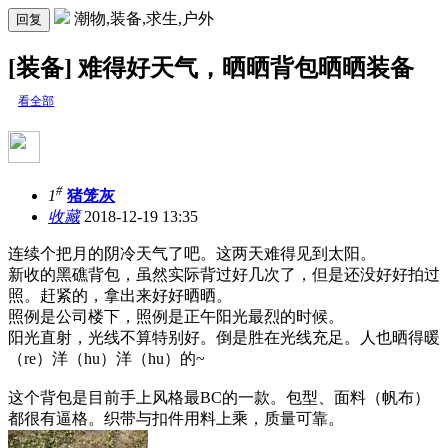
潮物,装备,求生,户外
回复
[装备] 难得好天气，晒晒背包晒晒装备
看全部
#
1
猪笼灰
收藏
2018-12-19 13:35
连续个把月的阴冷天气了吧。这两天难得见到太阳。
新收的黑礁背包，虽然实际背过好几次了，但是还没好好拍过
照。赶紧的，拿出来好好晒晒。
照例是公司楼下，照例是正午阳光最烈的时候。
阳光直射，光线不算特别好。倒是胜在光线充足。人也晒得暖
（re）洋（hu）洋（hu）的~
这个背包是目前手上风格最BC的一款。包型、面料（帆布）
都很有逼格。织带与扣件用料上乘，质量可靠。