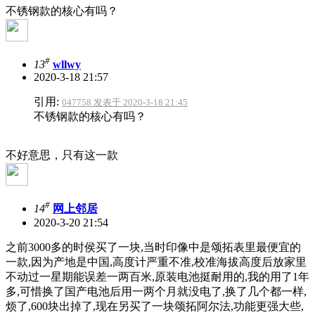
不锈钢款的核心有吗？
#
13
wllwy
2020-3-18 21:57
引用:
047758 发表于 2020-3-18 21:45
不锈钢款的核心有吗？
不好意思，只有这一款
#
14
网上邻居
2020-3-20 21:54
之前3000多的时侯买了一块,当时印像中是颂拓表里最便宜的
一款,因为产地是中国,高度计严重不准,校准海拔高度后放家里
不动过一星期能误差一两百米,原装电池挺耐用的,我的用了1年
多,可惜换了国产电池后用一两个月就没电了,换了几个都一样,
烦了,600块出掉了,现在另买了一块颂拓阿尔法,功能更强大些,