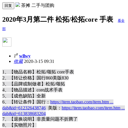
茶摊 二手与团购
回复
2020年3月第二件 松拓/松拓core 手表
看全
部
#
1
wllwy
收藏
2020-3-15 09:31
1、【物品名称】松拓/颂拓 core手表
2、【转让价格】国行860美版830
3、【品牌或制做者】
松拓/颂拓
4、【物品描述】core战术手表
5、【成色缺陷】全新
6、【转让条件】国行：
https://item.taobao.com/item.htm ...
dab&id=612326438746
美版：
https://item.taobao.com/item.htm ...
dab&id=613838683204
7、【退换说明】非质量问题不折腾了
8、【实物照片】