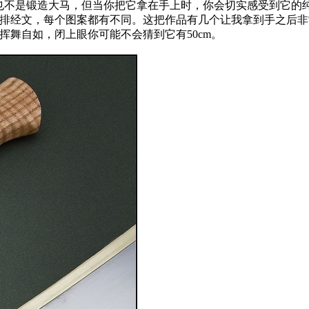
是锻造大马，但当你把它拿在手上时，你会切实感受到它的纯粹。
一排排经文，每个图案都有不同。这把作品有几个让我拿到手之后
舞自如，闭上眼你可能不会猜到它有50cm。