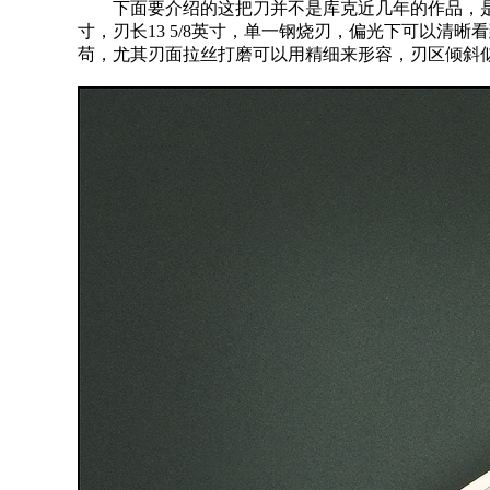
下面要介绍的这把刀并不是库克近几年的作品，是他2
寸，刃长13 5/8英寸，单一钢烧刃，偏光下可以
苟，尤其刃面拉丝打磨可以用精细来形容，刃区倾斜似