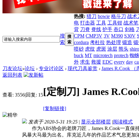
热搜:
猎刀
bowie
格斗刀
战术
电
打击器
工具
工具钳
战术笔
背
刀脊
脊线
护手
吞口
剑格
搜
CPM
CMP3V
3V
M390
S30V
搜
索
索
cordura
考杜拉
热处理
锻造
锻
喷砂
虎纹
虎斑
涂层
熊头
shir
buck
MT
microtech
protech
蜘
外
求生
救援
EDC
every
day
ca
刀友论坛
»
论坛
›
专业讨论区
›
现代刀具鉴赏
›
James R.Coo
返回列表
[定制刀]
James R.
查看:
3556
|
回复:
15
[复制链接]
发表于 2020-5-31 19:25
|
显示全部楼层
|
阅读模式
作为ABS协会的老牌刀匠，James R.Cook
风暴大马最为出名。库克近几年的作品艺术气息更加