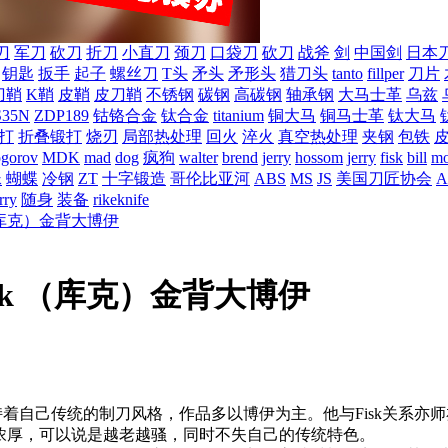
刀
军刀
砍刀
折刀
小直刀
颈刀
口袋刀
砍刀
战斧
剑
中国剑
日本
钥匙
扳手
起子
螺丝刀
T头
矛头
矛形头
猎刀头
tanto
fillper
刀片
刀鞘
K鞘
皮鞘
皮刀鞘
不锈钢
碳钢
高碳钢
轴承钢
大马士革
乌兹
S35N
ZDP189
钴铬合金
钛合金
titanium
铜大马
铜马士革
钛大马
打
折叠锻打
烧刃
局部热处理
回火
淬火
真空热处理
夹钢
包铁
ogorov
MDK
mad
dog
疯狗
walter
brend
jerry
hossom
jerry
fisk
bill
mo
蛛
蝴蝶
冷钢
ZT
十字锻造
哥伦比亚河
ABS
MS
JS
美国刀匠协会
A
rry
随身
装备
rikeknife
k （库克）金背大博伊
Cook （库克）金背大博伊
一直保持着自己传统的制刀风格，作品多以博伊为主。他与Fisk
浓厚，可以说是越老越骚
，同时不失自己的传统特色。