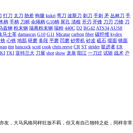
刀
打刀
太刀
胁差
狗腿
kukri
弯刀
波斯刀
刺刀
手刺
矛
丛林刀
手
木柄
手柄
刀柄
伞绳柄
G10柄
尾孔
清根
开刃
开锋
刀刃
刀锋
刀
乌兹钢
粉末钢
瑞典粉末钢
瑞粉
440C
D2
BG42
ATS34
AUS8
钛马士革
damascus
G10
G11
Micatar
carbon
fiber
碳纤维
kydex
皮铁
心铁
地肌
研磨
多段
平磨
凹磨
砂带机
砂皮
砥石
缎面
镜面
ran
tim
hancock
scott
cook
chris reeve
CR
ST
strider
挺进者
ER
KI
TKI
亚特兰大
刀展
shot
show
龙泉
阳江
一刀过
试斩
战术
户
关系亦师亦友，大马风格同样狂放不羁，但又有自己独特之处，同样