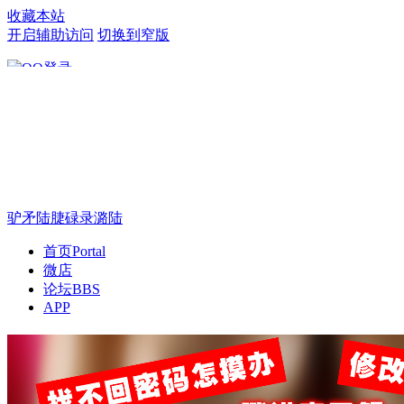
收藏本站
开启辅助访问
切换到窄版
只需一步，快速开始
驴矛陆脻碌录潞陆
首页
Portal
微店
论坛
BBS
APP