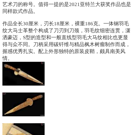
艺术刀的称号。值得一提的是2021亚特兰大获奖作品也是
同样款式作品。
作品全长30厘米，刃长18厘米，裸重186克。一体钢羽毛
纹大马士革整个构成了刀刃到刀颈，羽毛纹细密连贯，潇
洒豪迈，S型的造型和一般直线型羽毛大马纹相比也更显
得与众不同。刀柄采用碳钎维与精品枫木树瘤制作而成，
握感优秀扎实。配上外形独特的原装皮鞘，颇具南美风
情。