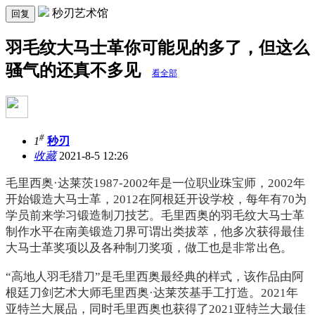
秒刃艺术馆
回复
羽毛纹大马士革你可能见的多了，但这么
骚气的还真不多见
看全部
#
1
秒刃
收藏
2021-8-5 12:26
毛里西奥·达莱茨1987-2002年是一位职业珠宝师，2002年
开始锻造大马士革，2012在阿根廷开设学校，每年有70为
学员前来学习锻造制刀技艺。毛里西奥的羽毛纹大马士革
制作水平在南美锻造刀界可谓出类拔萃，他多次获得最佳
大马士革奖项以及各种制刀奖项，做工也是非常出色。
“高地人羽毛猎刀”是毛里西奥最经典的样式，该作品由阿
根廷刀剑艺术大师毛里西奥·达莱茨基手工打造。2021年
亚特兰大展品，同时毛里西奥也获得了2021亚特兰大最佳