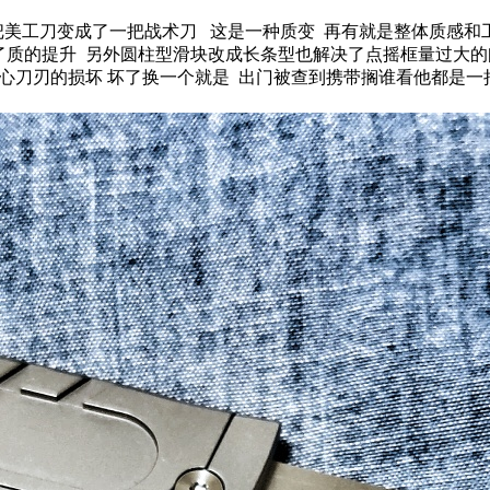
从一把美工刀变成了一把战术刀 这是一种质变 再有就是整体质感
了质的提升 另外圆柱型滑块改成长条型也解决了点摇框量过大的
无需担心刀刃的损坏 坏了换一个就是 出门被查到携带搁谁看他都是