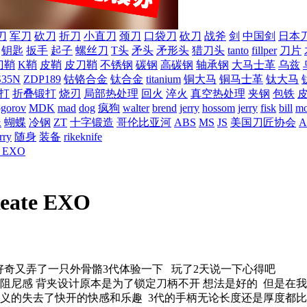
刀
军刀
砍刀
折刀
小直刀
颈刀
口袋刀
砍刀
战斧
剑
中国剑
日本
钥匙
扳手
起子
螺丝刀
T头
矛头
矛形头
猎刀头
tanto
fillper
刀片
刀鞘
K鞘
皮鞘
皮刀鞘
不锈钢
碳钢
高碳钢
轴承钢
大马士革
乌兹
S35N
ZDP189
钴铬合金
钛合金
titanium
铜大马
铜马士革
钛大马
打
折叠锻打
烧刃
局部热处理
回火
淬火
真空热处理
夹钢
包铁
ogorov
MDK
mad
dog
疯狗
walter
brend
jerry
hossom
jerry
fisk
bill
mo
蛛
蝴蝶
冷钢
ZT
十字锻造
哥伦比亚河
ABS
MS
JS
美国刀匠协会
A
rry
随身
装备
rikeknife
 EXO
ate EXO
出于好奇又弄了一只外骨骼3代体验一下 玩了2天说一下心得吧
有阻尼感 背夹设计原本是为了锁定刀柄不开 想法是好的 但是
的失去了快开的快感和乐趣 3代的手柄无论长度还是厚度都比EX