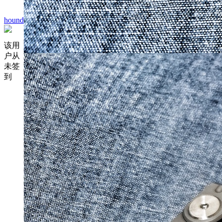
hound
该用
户从
未签
到