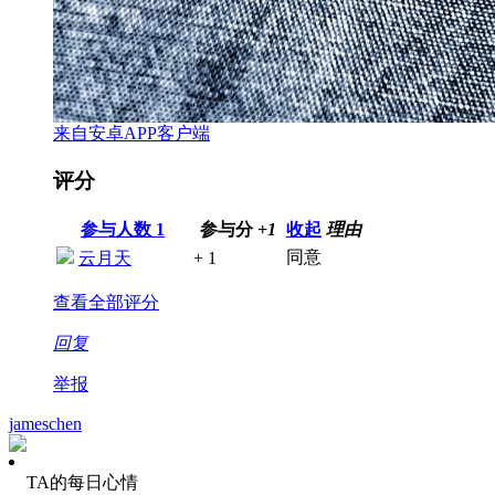
来自安卓APP客户端
评分
参与人数
1
参与分
+1
收起
理由
同意
云月天
+ 1
查看全部评分
回复
举报
jameschen
TA的每日心情