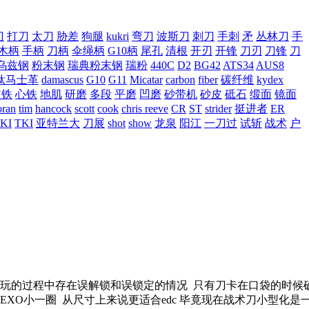
刀
打刀
太刀
胁差
狗腿
kukri
弯刀
波斯刀
刺刀
手刺
矛
丛林刀
手
木柄
手柄
刀柄
伞绳柄
G10柄
尾孔
清根
开刃
开锋
刀刃
刀锋
刀
乌兹钢
粉末钢
瑞典粉末钢
瑞粉
440C
D2
BG42
ATS34
AUS8
钛马士革
damascus
G10
G11
Micatar
carbon
fiber
碳纤维
kydex
皮铁
心铁
地肌
研磨
多段
平磨
凹磨
砂带机
砂皮
砥石
缎面
镜面
ran
tim
hancock
scott
cook
chris reeve
CR
ST
strider
挺进者
ER
KI
TKI
亚特兰大
刀展
shot
show
龙泉
阳江
一刀过
试斩
战术
户
在我玩的过程中存在误解锁和误锁定的情况 只有刀卡在口袋的时
O小一圈 从尺寸上来说更适合edc 毕竟现在战术刀小型化是