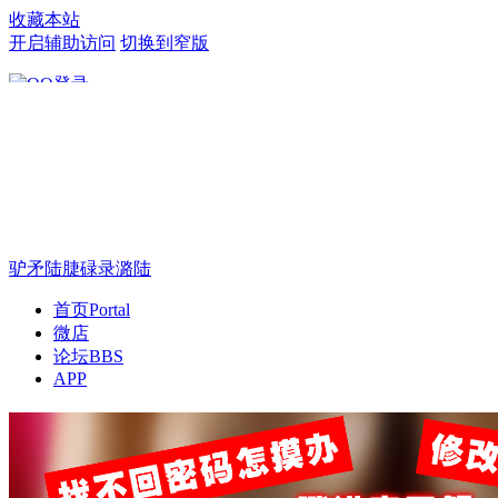
收藏本站
开启辅助访问
切换到窄版
只需一步，快速开始
驴矛陆脻碌录潞陆
首页
Portal
微店
论坛
BBS
APP