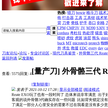
热搜:
猎刀
bowie
格斗刀
战术
电
打击器
工具
工具钳
战术笔
背
刀脊
脊线
护手
吞口
剑格
搜
CPM
CMP3V
3V
M390
S30V
搜
索
索
cordura
考杜拉
热处理
锻造
锻
喷砂
虎纹
虎斑
涂层
熊头
shir
buck
MT
microtech
protech
蜘
外
求生
救援
EDC
every
day
ca
刀友论坛
»
论坛
›
专业讨论区
›
现代刀具鉴赏
›
外骨骼三代 Reate
返回列表
[量产刀]
外骨骼三代 Re
查看:
5575
|
回复:
4
[复制链接]
发表于 2021-10-12 17:28
|
显示全部楼层
|
阅读模式
Reate EXO玩了也有一段时间了 总体来说非常满意 
客观的说外骨骼3代确实存在一些问题 比如背夹锁定没
了满足一部分人心里安全的需要不过在我看是没有多少意义