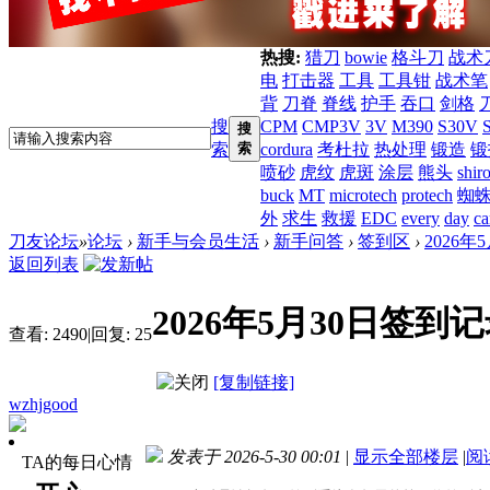
热搜:
猎刀
bowie
格斗刀
战术
电
打击器
工具
工具钳
战术笔
背
刀脊
脊线
护手
吞口
剑格
搜
CPM
CMP3V
3V
M390
S30V
搜
索
索
cordura
考杜拉
热处理
锻造
锻
喷砂
虎纹
虎斑
涂层
熊头
shir
buck
MT
microtech
protech
蜘
外
求生
救援
EDC
every
day
ca
刀友论坛
»
论坛
›
新手与会员生活
›
新手问答
›
签到区
›
2026
返回列表
2026年5月30日签到
查看:
2490
|
回复:
25
[复制链接]
wzhjgood
发表于 2026-5-30 00:01
|
显示全部楼层
|
阅
TA的每日心情