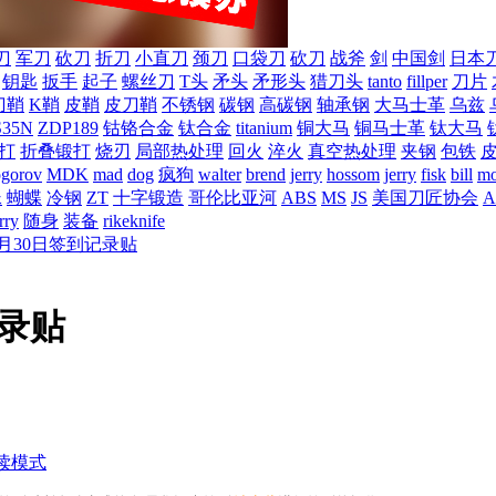
刀
军刀
砍刀
折刀
小直刀
颈刀
口袋刀
砍刀
战斧
剑
中国剑
日本
钥匙
扳手
起子
螺丝刀
T头
矛头
矛形头
猎刀头
tanto
fillper
刀片
刀鞘
K鞘
皮鞘
皮刀鞘
不锈钢
碳钢
高碳钢
轴承钢
大马士革
乌兹
S35N
ZDP189
钴铬合金
钛合金
titanium
铜大马
铜马士革
钛大马
打
折叠锻打
烧刃
局部热处理
回火
淬火
真空热处理
夹钢
包铁
ogorov
MDK
mad
dog
疯狗
walter
brend
jerry
hossom
jerry
fisk
bill
mo
蛛
蝴蝶
冷钢
ZT
十字锻造
哥伦比亚河
ABS
MS
JS
美国刀匠协会
A
rry
随身
装备
rikeknife
年5月30日签到记录贴
记录贴
读模式