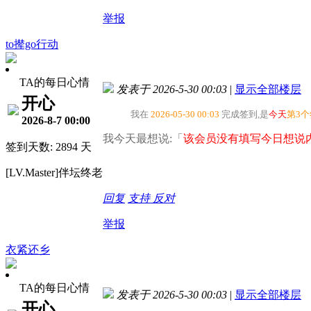
举报
to撵go行动
TA的每日心情
发表于 2026-5-30 00:03
|
显示全部楼层
开心
我在
2026-05-30 00:03
完成签到,是
今天
第3
2026-8-7 00:00
我今天最想说:「
该会员没有填写今日想说内
签到天数: 2894 天
[LV.Master]伴坛终老
回复
支持
反对
举报
衣紧还乡
TA的每日心情
发表于 2026-5-30 00:03
|
显示全部楼层
开心