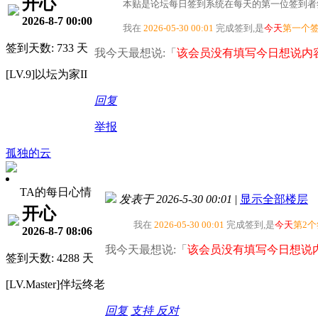
开心
本贴是论坛每日签到系统在每天的第一位签到者签
2026-8-7 00:00
我在
2026-05-30 00:01
完成签到,是
今天
第一个
签到天数: 733 天
我今天最想说:「
该会员没有填写今日想说内容
[LV.9]以坛为家II
回复
举报
孤独的云
TA的每日心情
发表于 2026-5-30 00:01
|
显示全部楼层
开心
我在
2026-05-30 00:01
完成签到,是
今天
第2
2026-8-7 08:06
我今天最想说:「
该会员没有填写今日想说内
签到天数: 4288 天
[LV.Master]伴坛终老
回复
支持
反对