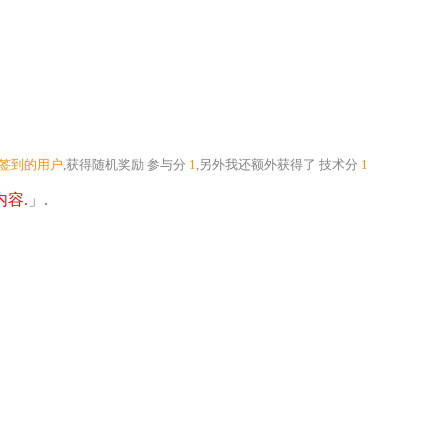
个签到的用户
,获得随机奖励
参与分
1
,另外我还额外获得了
技术分
1
容.
」.