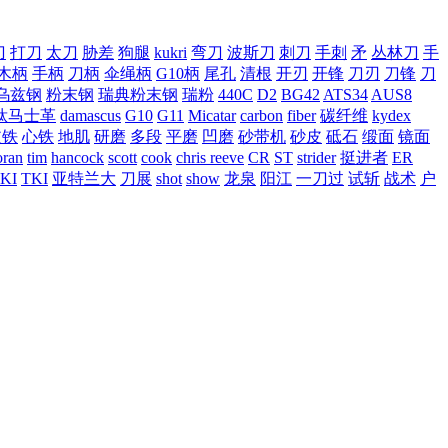
刀
打刀
太刀
胁差
狗腿
kukri
弯刀
波斯刀
刺刀
手刺
矛
丛林刀
手
木柄
手柄
刀柄
伞绳柄
G10柄
尾孔
清根
开刃
开锋
刀刃
刀锋
刀
乌兹钢
粉末钢
瑞典粉末钢
瑞粉
440C
D2
BG42
ATS34
AUS8
钛马士革
damascus
G10
G11
Micatar
carbon
fiber
碳纤维
kydex
皮铁
心铁
地肌
研磨
多段
平磨
凹磨
砂带机
砂皮
砥石
缎面
镜面
ran
tim
hancock
scott
cook
chris reeve
CR
ST
strider
挺进者
ER
KI
TKI
亚特兰大
刀展
shot
show
龙泉
阳江
一刀过
试斩
战术
户