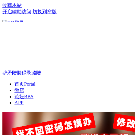
收藏本站
开启辅助访问
切换到窄版
只需一步，快速开始
驴矛陆脻碌录潞陆
首页
Portal
微店
论坛
BBS
APP