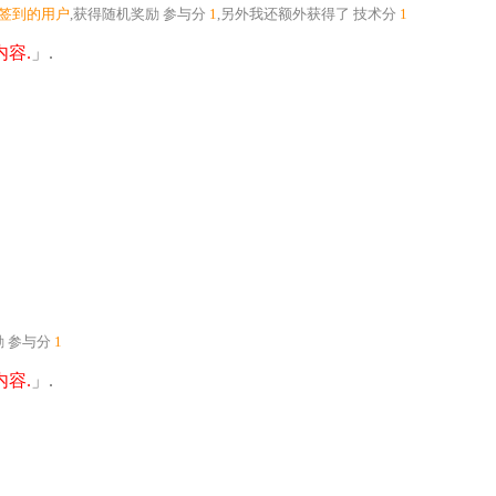
个签到的用户
,获得随机奖励
参与分
1
,另外我还额外获得了
技术分
1
容.
」.
励
参与分
1
容.
」.