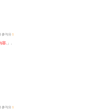
励
参与分
1
容.
」.
励
参与分
1