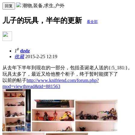
潮物,装备,求生,户外
回复
儿子的玩具，半年的更新
看全部
#
1
dzdz
收藏
2015-2-25 12:19
从去年下半年到现在的一部分，包括圣诞老人送的{:5_181:}。
玩具太多了，最近又给他整个柜子，终于暂时能摆下了
以前的帖子
http://www.knifriend.com/forum.php?
mod=viewthread&tid=881563