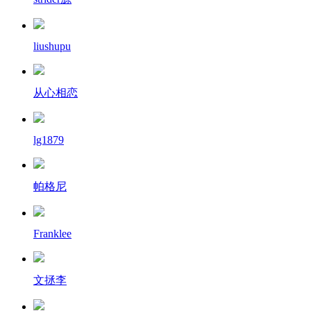
liushupu
从心相恋
lg1879
帕格尼
Franklee
文拯李