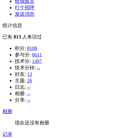
给我留言
打个招呼
发送消息
统计信息
已有
813
人来访过
积分:
8108
参与分:
6611
技术分:
1497
技术分转:
--
好友:
13
主题:
26
日志:
--
相册:
--
分享:
--
相册
现在还没有相册
记录