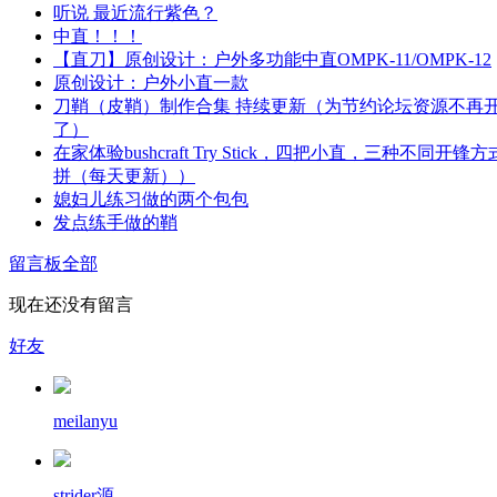
听说 最近流行紫色？
中直！！！
【直刀】原创设计：户外多功能中直OMPK-11/OMPK-12
原创设计：户外小直一款
刀鞘（皮鞘）制作合集 持续更新（为节约论坛资源不再
了）
在家体验bushcraft Try Stick，四把小直，三种不同开锋
拼（每天更新））
媳妇儿练习做的两个包包
发点练手做的鞘
留言板
全部
现在还没有留言
好友
meilanyu
strider源