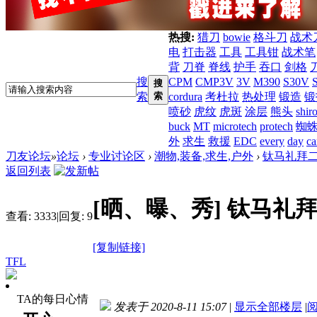
热搜:
猎刀
bowie
格斗刀
战术
电
打击器
工具
工具钳
战术笔
背
刀脊
脊线
护手
吞口
剑格
搜
CPM
CMP3V
3V
M390
S30V
搜
索
索
cordura
考杜拉
热处理
锻造
锻
喷砂
虎纹
虎斑
涂层
熊头
shir
buck
MT
microtech
protech
蜘
外
求生
救援
EDC
every
day
ca
刀友论坛
»
论坛
›
专业讨论区
›
潮物,装备,求生,户外
›
钛马礼拜
返回列表
[晒、曝、秀]
钛马礼
查看:
3333
|
回复:
9
[复制链接]
TFL
TA的每日心情
发表于 2020-8-11 15:07
|
显示全部楼层
|