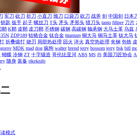
刀
军刀
砍刀
折刀
小直刀
颈刀
口袋刀
砍刀
战斧
剑
中国剑
日本
钥匙
扳手
起子
螺丝刀
T头
矛头
矛形头
猎刀头
tanto
fillper
刀片
刀鞘
K鞘
皮鞘
皮刀鞘
不锈钢
碳钢
高碳钢
轴承钢
大马士革
乌兹
S35N
ZDP189
钴铬合金
钛合金
titanium
铜大马
铜马士革
钛大马
打
折叠锻打
烧刃
局部热处理
回火
淬火
真空热处理
夹钢
包铁
ogorov
MDK
mad
dog
疯狗
walter
brend
jerry
hossom
jerry
fisk
bill
mo
蛛
蝴蝶
冷钢
ZT
十字锻造
哥伦比亚河
ABS
MS
JS
美国刀匠协会
A
rry
随身
装备
rikeknife
二
拜二
阅读模式