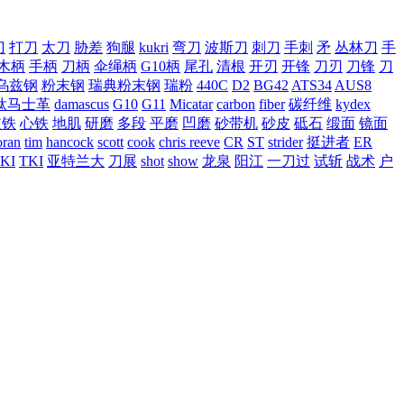
刀
打刀
太刀
胁差
狗腿
kukri
弯刀
波斯刀
刺刀
手刺
矛
丛林刀
手
木柄
手柄
刀柄
伞绳柄
G10柄
尾孔
清根
开刃
开锋
刀刃
刀锋
刀
乌兹钢
粉末钢
瑞典粉末钢
瑞粉
440C
D2
BG42
ATS34
AUS8
钛马士革
damascus
G10
G11
Micatar
carbon
fiber
碳纤维
kydex
皮铁
心铁
地肌
研磨
多段
平磨
凹磨
砂带机
砂皮
砥石
缎面
镜面
ran
tim
hancock
scott
cook
chris reeve
CR
ST
strider
挺进者
ER
KI
TKI
亚特兰大
刀展
shot
show
龙泉
阳江
一刀过
试斩
战术
户