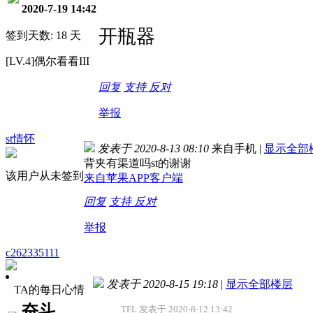
2020-7-19 14:42
开瓶器
签到天数: 18 天
[LV.4]偶尔看看III
回复
支持
反对
举报
st情怀
发表于 2020-8-13 08:10
来自手机
|
显示全部
背夹有渠道吗st的谢谢
该用户从未签到
来自苹果APP客户端
回复
支持
反对
举报
c262335111
发表于 2020-8-15 19:18
|
显示全部楼层
TA的每日心情
奋斗
TFL 发表于 2020-8-12 13:42