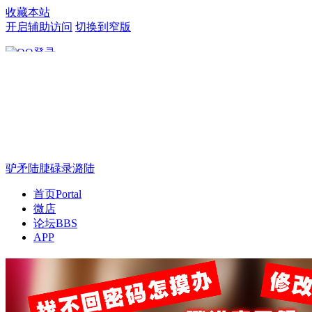
收藏本站
开启辅助访问
切换到窄版
只需一步，快速开始
驴矛陆脻碌录潞陆
首页
Portal
微店
论坛
BBS
APP