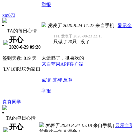
举报
xm673
发表于 2020-8-24 11:27
来自手机
|
显示全
TA的每日心情
TFL 发表于 2020-08-23 22:13
开心
只做了20只...没了
2020-6-29 09:20
太遗憾了，挺喜欢的
签到天数: 819 天
来自苹果APP客户端
[LV.10]以坛为家III
回复
支持
反对
举报
真真同学
TA的每日心情
发表于 2020-8-24 15:18
来自手机
|
显示全
开心
前辈这一组真漂亮！