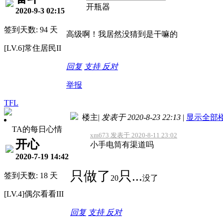
开瓶器
2020-9-3 02:15
签到天数: 94 天
高级啊！我居然没猜到是干嘛的
[LV.6]常住居民II
回复
支持
反对
举报
TFL
楼主
|
发表于 2020-8-23 22:13
|
显示全部
TA的每日心情
xm673 发表于 2020-8-11 23:02
开心
小手电筒有渠道吗
2020-7-19 14:42
只做了
只...
签到天数: 18 天
20
没了
[LV.4]偶尔看看III
回复
支持
反对